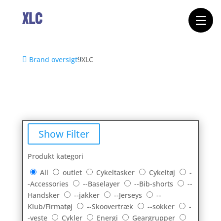
Forside
XLC
Cykeltasker
Cykeltøj
Cykler
Energi
Geargrupper
Shop
Brand oversigt
XLC
Hjul
Komponenter
Sko
Tilbehør
Værktøj
Wattmålere
Outlet
Show Filter
Produkt kategori
All
outlet
Cykeltasker
Cykeltøj
-
-Accessories
--Baselayer
--Bib-shorts
--
Handsker
--jakker
--Jerseys
--
Klub/Firmatøj
--Skoovertræk
--sokker
-
-veste
Cykler
Energi
Geargrupper