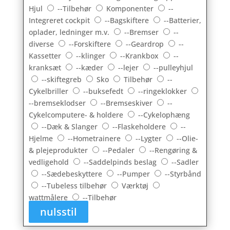
Hjul
--Tilbehør
Komponenter
--
Integreret cockpit
--Bagskiftere
--Batterier,
oplader, ledninger m.v.
--Bremser
--
diverse
--Forskiftere
--Geardrop
--
Kassetter
--klinger
--Krankbox
--
kranksæt
--kæder
--lejer
--pulleyhjul
--skiftegreb
Sko
Tilbehør
--
Cykelbriller
--buksefedt
--ringeklokker
--bremseklodser
--Bremseskiver
--
Cykelcomputere- & holdere
--Cykelophæng
--Dæk & Slanger
--Flaskeholdere
--
Hjelme
--Hometrainere
--Lygter
--Olie-
& plejeprodukter
--Pedaler
--Rengøring &
vedligehold
--Saddelpinds beslag
--Sadler
--Sædebeskyttere
--Pumper
--Styrbånd
--Tubeless tilbehør
Værktøj
wattmålere
--Tilbehør
nulsstil