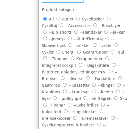
Produkt kategori
All
outlet
Cykeltasker
Cykeltøj
--Accessories
--Baselayer
--Bib-shorts
--Handsker
--jakker
--Jerseys
--Klub/Firmatøj
--
Skoovertræk
--sokker
--veste
Cykler
Energi
Geargrupper
Hjul
--Tilbehør
Komponenter
--
Integreret cockpit
--Bagskiftere
--
Batterier, oplader, ledninger m.v.
--
Bremser
--diverse
--Forskiftere
--
Geardrop
--Kassetter
--klinger
--
Krankbox
--kranksæt
--kæder
--
lejer
--pulleyhjul
--skiftegreb
Sko
Tilbehør
--Cykelbriller
--
buksefedt
--ringeklokker
--
bremseklodser
--Bremseskiver
--
Cykelcomputere- & holdere
--