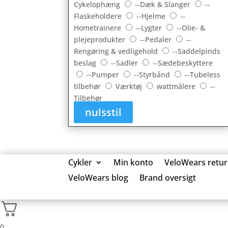
Cykelophæng
--Dæk & Slanger
--
Flaskeholdere
--Hjelme
--
Hometrainere
--Lygter
--Olie- &
plejeprodukter
--Pedaler
--
Rengøring & vedligehold
--Saddelpinds
beslag
--Sadler
--Sædebeskyttere
--Pumper
--Styrbånd
--Tubeless
tilbehør
Værktøj
wattmålere
--
Tilbehør
nulsstil
Cykler
Min konto
VeloWears retur
VeloWears blog
Brand oversigt
0 Elementer
0