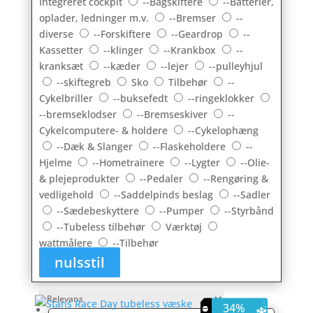
Integreret cockpit
--Bagskiftere
--Batterier,
oplader, ledninger m.v.
--Bremser
--
diverse
--Forskiftere
--Geardrop
--
Kassetter
--klinger
--Krankbox
--
kranksæt
--kæder
--lejer
--pulleyhjul
--skiftegreb
Sko
Tilbehør
--
Cykelbriller
--buksefedt
--ringeklokker
--bremseklodser
--Bremseskiver
--
Cykelcomputere- & holdere
--Cykelophæng
--Dæk & Slanger
--Flaskeholdere
--
Hjelme
--Hometrainere
--Lygter
--Olie-
& plejeprodukter
--Pedaler
--Rengøring &
vedligehold
--Saddelpinds beslag
--Sadler
--Sædebeskyttere
--Pumper
--Styrbånd
--Tubeless tilbehør
Værktøj
wattmålere
--Tilbehør
nulsstil
18%
34%