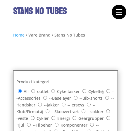
Forside
STANS NO TUBES
Cykeltasker
Cykeltøj
Cykler
Energi
Geargrupper
Shop
Home
/
Vare Brand
/
Stans No Tubes
Hjul
Komponenter
Sko
Tilbehør
Værktøj
Wattmålere
Outlet
Produkt kategori
All
outlet
Cykeltasker
Cykeltøj
-
-Accessories
--Baselayer
--Bib-shorts
--
Handsker
--jakker
--Jerseys
--
Klub/Firmatøj
--Skoovertræk
--sokker
-
-veste
Cykler
Energi
Geargrupper
Hjul
--Tilbehør
Komponenter
--