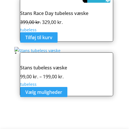
Stans Race Day tubeless væske
Den
Den
399,00
kr.
329,00
kr.
oprindelige
aktuelle
tubeless
pris
pris
Tilføj til kurv
var:
er:
399,00 kr..
329,00 kr..
Stans tubeless væske
Prisinterval:
99,00
kr.
–
199,00
kr.
99,00 kr.
tubeless
til
Vælg muligheder
Dette
199,00 kr.
vare
har
flere
varianter.
Mulighederne