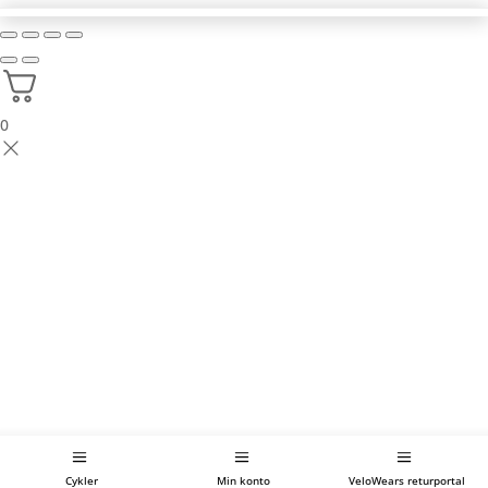
kan
vælges
på
varesiden
0
Cykler
Min konto
VeloWears returportal