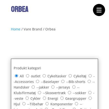
Forside
ORBEA
Cykeltasker
Cykeltøj
Cykler
Energi
Geargrupper
Shop
Home
/
Vare Brand
/
Orbea
Hjul
Komponenter
Sko
Tilbehør
Værktøj
Wattmålere
Outlet
Produkt kategori
All
outlet
Cykeltasker
Cykeltøj
-
-Accessories
--Baselayer
--Bib-shorts
--
Handsker
--jakker
--Jerseys
--
Klub/Firmatøj
--Skoovertræk
--sokker
-
-veste
Cykler
Energi
Geargrupper
Hjul
--Tilbehør
Komponenter
--