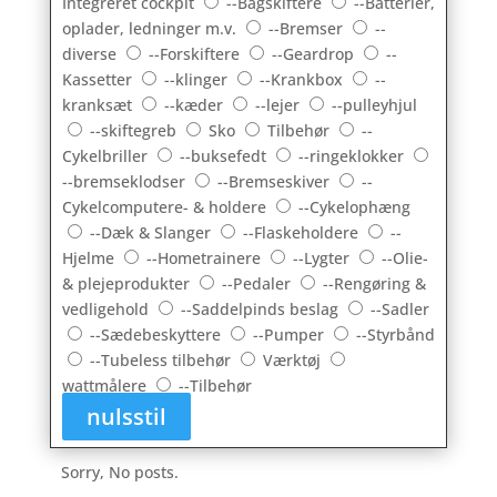
Integreret cockpit
--Bagskiftere
--Batterier,
oplader, ledninger m.v.
--Bremser
--
diverse
--Forskiftere
--Geardrop
--
Kassetter
--klinger
--Krankbox
--
kranksæt
--kæder
--lejer
--pulleyhjul
--skiftegreb
Sko
Tilbehør
--
Cykelbriller
--buksefedt
--ringeklokker
--bremseklodser
--Bremseskiver
--
Cykelcomputere- & holdere
--Cykelophæng
--Dæk & Slanger
--Flaskeholdere
--
Hjelme
--Hometrainere
--Lygter
--Olie-
& plejeprodukter
--Pedaler
--Rengøring &
vedligehold
--Saddelpinds beslag
--Sadler
--Sædebeskyttere
--Pumper
--Styrbånd
--Tubeless tilbehør
Værktøj
wattmålere
--Tilbehør
nulsstil
Sorry, No posts.