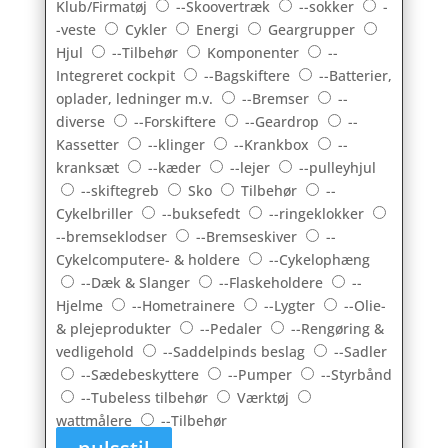
Klub/Firmatøj
--Skoovertræk
--sokker
-
-veste
Cykler
Energi
Geargrupper
Hjul
--Tilbehør
Komponenter
--
Integreret cockpit
--Bagskiftere
--Batterier,
oplader, ledninger m.v.
--Bremser
--
diverse
--Forskiftere
--Geardrop
--
Kassetter
--klinger
--Krankbox
--
kranksæt
--kæder
--lejer
--pulleyhjul
--skiftegreb
Sko
Tilbehør
--
Cykelbriller
--buksefedt
--ringeklokker
--bremseklodser
--Bremseskiver
--
Cykelcomputere- & holdere
--Cykelophæng
--Dæk & Slanger
--Flaskeholdere
--
Hjelme
--Hometrainere
--Lygter
--Olie-
& plejeprodukter
--Pedaler
--Rengøring &
vedligehold
--Saddelpinds beslag
--Sadler
--Sædebeskyttere
--Pumper
--Styrbånd
--Tubeless tilbehør
Værktøj
wattmålere
--Tilbehør