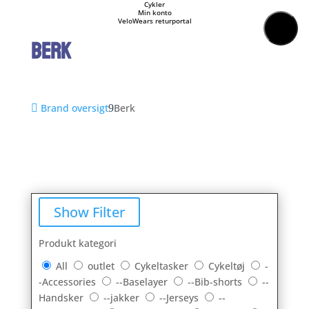
Forside
Cykler
Min konto
Cykeltasker
VeloWears returportal
Cykeltøj
BERK
Cykler
Energi
Geargrupper
Shop
Hjul
Komponenter
Brand oversigt
Berk
Sko
Tilbehør
Værktøj
Wattmålere
Outlet
Show Filter
Produkt kategori
All
outlet
Cykeltasker
Cykeltøj
-
-Accessories
--Baselayer
--Bib-shorts
--
Handsker
--jakker
--Jerseys
--