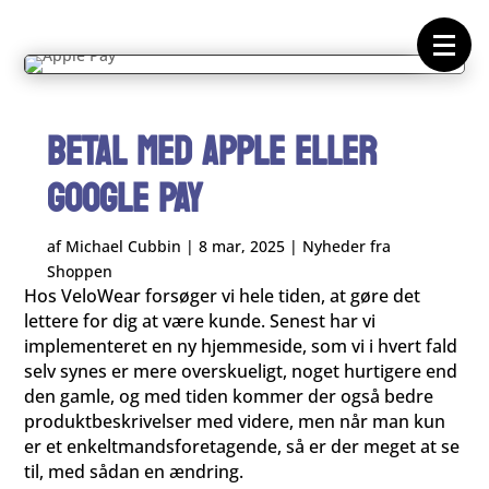
Forside
Cykeltasker
Cykeltøj
Cykler
Energi
Geargrupper
Shop
BETAL MED APPLE ELLER
Hjul
Komponenter
GOOGLE PAY
Sko
Tilbehør
Værktøj
Wattmålere
af
Michael Cubbin
|
8 mar, 2025
|
Nyheder fra
Outlet
Shoppen
Hos VeloWear forsøger vi hele tiden, at gøre det
lettere for dig at være kunde. Senest har vi
implementeret en ny hjemmeside, som vi i hvert fald
selv synes er mere overskueligt, noget hurtigere end
den gamle, og med tiden kommer der også bedre
produktbeskrivelser med videre, men når man kun
er et enkeltmandsforetagende, så er der meget at se
til, med sådan en ændring.