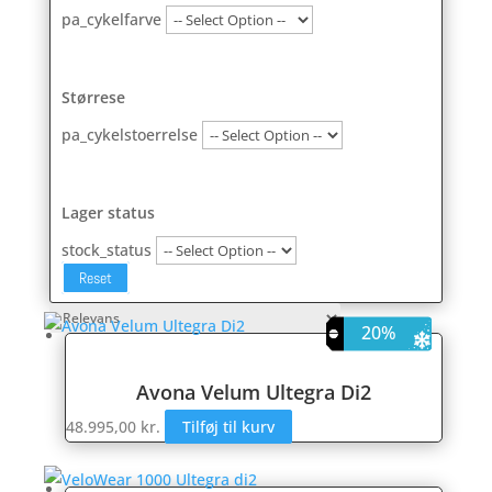
pa_cykelfarve
Størrese
pa_cykelstoerrelse
Lager status
stock_status
Reset
17%
20%
Avona Velum Ultegra Di2
48.995,00
kr.
Tilføj til kurv