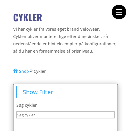
Forside
Cykeltasker
Cykeltøj
CYKLER
Cykler
Energi
Geargrupper
Vi har cykler fra vores eget brand VeloWear.
Shop
Cyklen bliver monteret lige efter dine ønsker, så
Hjul
nedenstående er blot eksempler på konfigurationer,
Komponenter
Sko
så du har en fornemmelse af prisniveau.
Tilbehør
Værktøj
Wattmålere
Outlet
Shop
Cykler
Show Filter
Søg cykler